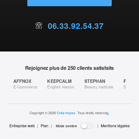
06.33.92.54.37
Rejoignez plus de 250 clients satisfaits
AFFNOX
KEEPCALM
STEPHAN
PB ANu
E-Commerce
English lesson
Beauty institute
Site aut
Copyright © 2026
Créa-troyes
. Tous droits réservé
s
.
Entreprise web
|
Plan
|
|
Mentions
légales
Mode sombre